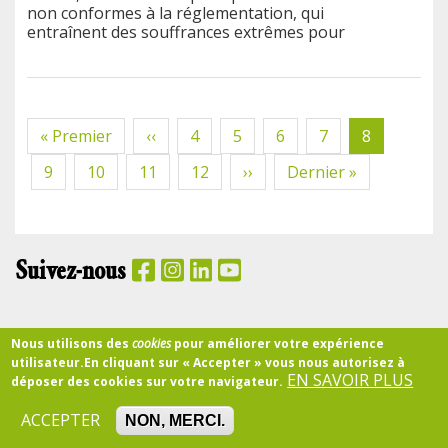
non conformes à la réglementation, qui
entraînent des souffrances extrêmes pour
Pagination
Première
« Premier
Page
‹‹
Page
4
Page
5
Page
6
Page
7
Page
8
page
précédente
courante
Page
9
Page
10
Page
11
Page
12
Page
››
Dernière
Dernier »
suivante
page
Suivez-nous
PANIER
Nous utilisons des
cookies
pour améliorer votre expérience
utilisateur.
En cliquant sur « Accepter » vous nous autorisez à
EN SAVOIR PLUS
déposer des cookies sur votre navigateur.
Accueil
CGU
Confidentialité
Partenariats
Qui sommes-nous ?
RSE
Mentions légales
Pied
ACCEPTER
NON, MERCI.