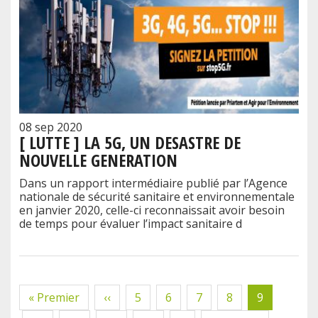
08 sep 2020
[ LUTTE ] LA 5G, UN DESASTRE DE
NOUVELLE GENERATION
Dans un rapport intermédiaire publié par l’Agence
nationale de sécurité sanitaire et environnementale
en janvier 2020, celle-ci reconnaissait avoir besoin
de temps pour évaluer l’impact sanitaire d
Pagination
Première
« Premier
Page
‹‹
Page
5
Page
6
Page
7
Page
8
Page
9
page
précédente
courante