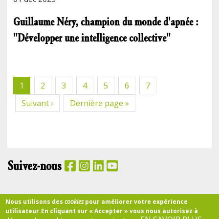
Guillaume Néry, champion du monde d'apnée :
"Développer une intelligence collective"
Pagination
Page
1
Page
2
Page
3
Page
4
Page
5
Page
6
Page
7
courante
Page
Suivant ›
Dernière
Dernière page »
suivante
page
Suivez-nous
PANIER
Nous utilisons des
cookies
pour améliorer votre expérience
utilisateur.
En cliquant sur « Accepter » vous nous autorisez à