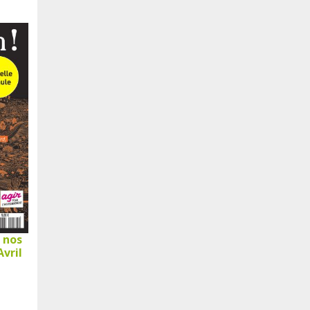
r nos
vril