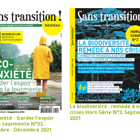
La biodiversité : remède à 
crises Hors-Série N°2. Sept
iété - Garder l'espoir
2021
a tourmente N°32.
re - Décembre 2021