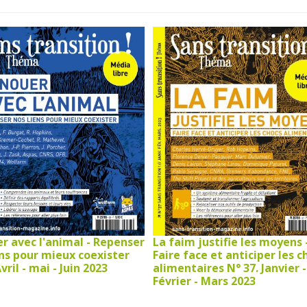
r avec l'animal - Repenser
La faim justifie les moyens 
ens pour mieux coexister
Faire face et anticiper les c
vril - mai - Juin 2023
alimentaires N° 37. Janvier -
Février - Mars 2023