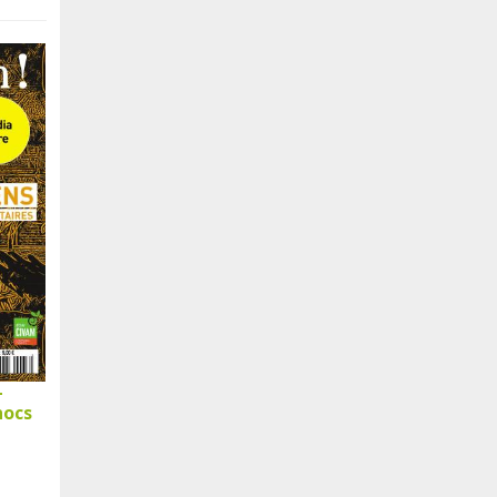
-
hocs