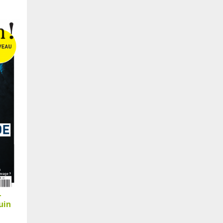
-
uin