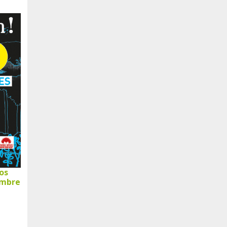
nos
embre