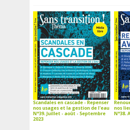
Scandales en cascade - Repenser
Renoue
nos usages et la gestion de l'eau
nos li
N°39. Juillet - août - Septembre
N°38. A
2023