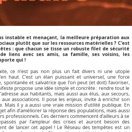
us instable et menaçant, la meilleure préparation aux
sociaux plutôt que sur les ressources matérielles ? C’est
tes : que chacun se tisse un robuste filet de sécurité
 liens avec ses amis, sa famille, ses voisins, les
mporte qui !
aite, ce n’est pas non plus un fait divers ni une utopie
en haut. C’est un élan puissant et universel, une force
, spontanée et salvatrice que l’on peut (et doit) favoriser,
nifeste propose une idée simple et concrète : rendre tout le
 s’adresse aux habitants, mais aussi aux élus, aux secours,
 aux associations. Il pose les enjeux, invite à enrichir son
. Mais il y a aussi une vraie mission d’utilité publique. En
 sujet afin d’améliorer la réponse des populations, mais aussi
ours professionnels. Ces derniers commencent d’ailleurs à se
épassés par l’ampleur des crises et auront besoin des
ent de lancer cet appel ! Le Réseau des tempêtes est un