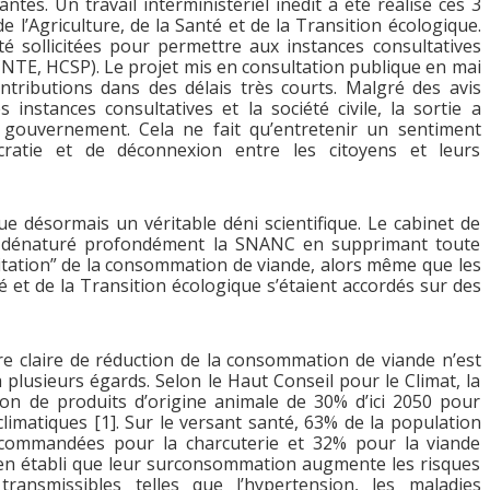
tes. Un travail interministériel inédit a été réalisé ces 3
 l’Agriculture, de la Santé et de la Transition écologique.
é sollicitées pour permettre aux instances consultatives
CNTE, HCSP). Le projet mis en consultation publique en mai
tributions dans des délais très courts. Malgré des avis
 instances consultatives et la société civile, la sortie a
 gouvernement. Cela ne fait qu’entretenir un sentiment
ratie et de déconnexion entre les citoyens et leurs
ue désormais un véritable déni scientifique. Le cabinet de
et dénaturé profondément la SNANC en supprimant toute
imitation” de la consommation de viande, alors même que les
té et de la Transition écologique s’étaient accordés sur des
re claire de réduction de la consommation de viande n’est
 plusieurs égards. Selon le Haut Conseil pour le Climat, la
on de produits d’origine animale de 30% d’ici 2050 pour
imatiques [1]. Sur le versant santé, 63% de la population
ecommandées pour la charcuterie et 32% pour la viande
bien établi que leur surconsommation augmente les risques
ansmissibles telles que l’hypertension, les maladies