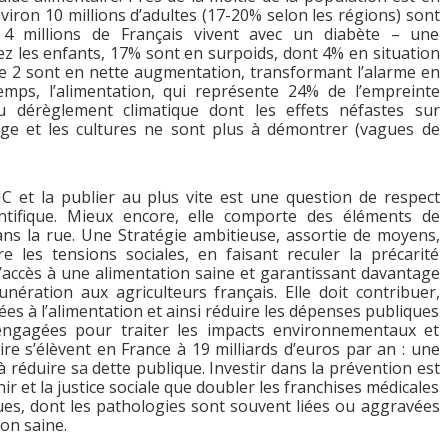
viron 10 millions d’adultes (17-20% selon les régions) sont
e 4 millions de Français vivent avec un diabète – une
 les enfants, 17% sont en surpoids, dont 4% en situation
ype 2 sont en nette augmentation, transformant l’alarme en
mps, l’alimentation, qui représente 24% de l’empreinte
u dérèglement climatique dont les effets néfastes sur
vage et les cultures ne sont plus à démontrer (vagues de
 et la publier au plus vite est une question de respect
ntifique. Mieux encore, elle comporte des éléments de
ans la rue. Une Stratégie ambitieuse, assortie de moyens,
e les tensions sociales, en faisant reculer la précarité
 d’accès à une alimentation saine et garantissant davantage
ération aux agriculteurs français. Elle doit contribuer,
iées à l’alimentation et ainsi réduire les dépenses publiques
engagées pour traiter les impacts environnementaux et
re s’élèvent en France à 19 milliards d’euros par an : une
 réduire sa dette publique. Investir dans la prévention est
ir et la justice sociale que doubler les franchises médicales
es, dont les pathologies sont souvent liées ou aggravées
on saine.