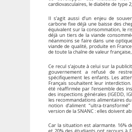
cardiovasculaires, le diabète de type 2
Il s’agit aussi d’un enjeu de souver
carbone fixe déjà une baisse des chep
équivalent sur la consommation, le ri
déjà un tiers de la viande consommée
néanmoins se faire dans une optique
viande de qualité, produite en France
de toute la chaîne de valeur française
Ce recul s’ajoute à celui sur la public
gouvernement a refusé de restre
spécifiquement les enfants. Les atte
Français souhaitent leur interdiction.
été réaffirmée par l’ensemble des in
des inspections générales (IGEDD, IG
les recommandations alimentaires du 
notion d’aliment “ultra-transformé
version de la SNANC : elles doivent ab
Car la situation est alarmante. 16% 
et 20% des étudiants ont recours à l’