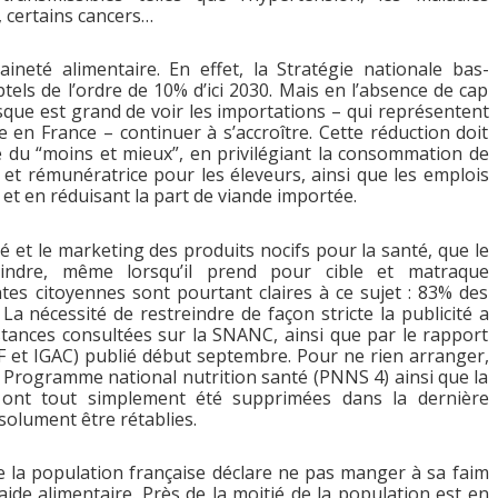
, certains cancers…
aineté alimentaire. En effet, la Stratégie nationale bas-
tels de l’ordre de 10% d’ici 2030. Mais en l’absence de cap
sque est grand de voir les importations – qui représentent
 en France – continuer à s’accroître. Cette réduction doit
 du “moins et mieux”, en privilégiant la consommation de
 et rémunératrice pour les éleveurs, ainsi que les emplois
, et en réduisant la part de viande importée.
ité et le marketing des produits nocifs pour la santé, que le
indre, même lorsqu’il prend pour cible et matraque
ntes citoyennes sont pourtant claires à ce sujet : 83% des
 La nécessité de restreindre de façon stricte la publicité a
stances consultées sur la SNANC, ainsi que par le rapport
F et IGAC) publié début septembre. Pour ne rien arranger,
Programme national nutrition santé (PNNS 4) ainsi que la
” ont tout simplement été supprimées dans la dernière
solument être rétablies.
de la population française déclare ne pas manger à sa faim
aide alimentaire. Près de la moitié de la population est en