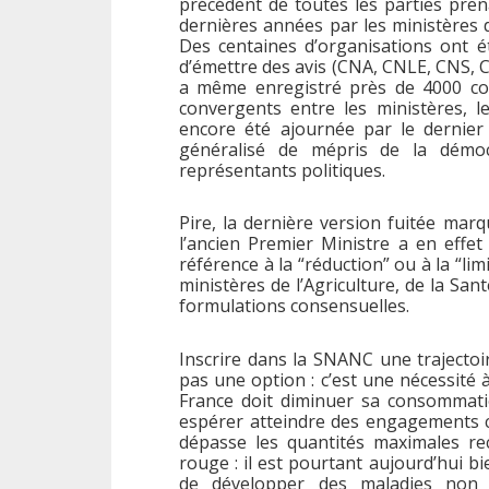
précédent de toutes les parties prenan
dernières années par les ministères de
Des centaines d’organisations ont ét
d’émettre des avis (CNA, CNLE, CNS, 
a même enregistré près de 4000 con
convergents entre les ministères, les
encore été ajournée par le dernier
généralisé de mépris de la démoc
représentants politiques.
Pire, la dernière version fuitée marq
l’ancien Premier Ministre a en eff
référence à la “réduction” ou à la “l
ministères de l’Agriculture, de la San
formulations consensuelles.
Inscrire dans la SNANC une trajectoi
pas une option : c’est une nécessité à
France doit diminuer sa consommati
espérer atteindre des engagements cl
dépasse les quantités maximales r
rouge : il est pourtant aujourd’hui 
de développer des maladies non tr