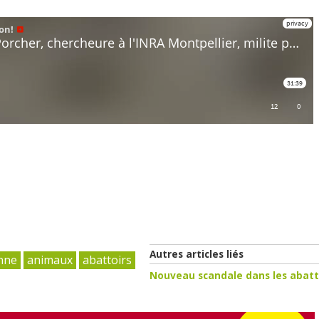
Autres articles liés
nne
animaux
abattoirs
Nouveau scandale dans les abatt