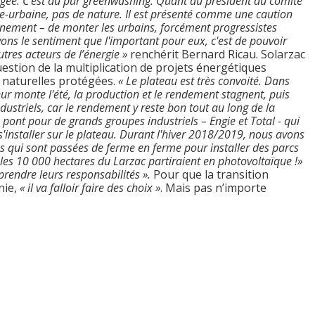
égée. C'est du pur greenwashing. Quant au président du comité
hie-urbaine, pas de nature. Il est présenté comme une caution
ainement – de monter les urbains, forcément progressistes
ons le sentiment que l'important pour eux, c'est de pouvoir
tres acteurs de l’énergie »
renchérit Bernard Ricau. Solarzac
question de la multiplication de projets énergétiques
s naturelles protégées.
« Le plateau est très convoité. Dans
ur monte l'été, la production et le rendement stagnent, puis
industriels, car le rendement y reste bon tout au long de la
e pont pour de grands groupes industriels – Engie et Total - qui
 s'installer sur le plateau. Durant l'hiver 2018/2019, nous avons
 qui sont passées de ferme en ferme pour installer des parcs
, les 10 000 hectares du Larzac partiraient en photovoltaïque !»
prendre leurs responsabilités ».
Pour que la transition
nie,
« il va falloir faire des choix »
. Mais pas n’importe