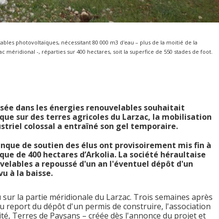
 tables photovoltaïques, nécessitant 80 000 m3 d'eau – plus de la moitié de la
méridional -, réparties sur 400 hectares, soit la superfice de 550 stades de foot.
lisée dans les énergies renouvelables souhaitait
ue sur des terres agricoles du Larzac, la mobilisation
striel colossal a entraîné son gel temporaire.
anque de soutien des élus ont provisoirement mis fin à
ue de 400 hectares d’Arkolia. La société héraultaise
velables a repoussé d'un an l'éventuel dépôt d'un
vu à la baisse.
sur la partie méridionale du Larzac. Trois semaines après
du report du dépôt d'un permis de construire, l'association
ité, Terres de Paysans – créée dès l'annonce du projet et