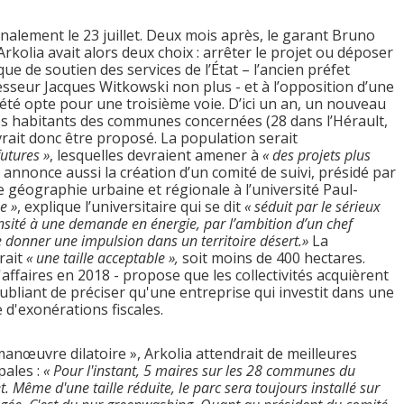
nalement le 23 juillet. Deux mois après, le garant Bruno
rkolia avait alors deux choix : arrêter le projet ou déposer
e de soutien des services de l’État – l’ancien préfet
esseur Jacques Witkowski non plus - et à l’opposition d’une
iété opte pour une troisième voie. D’ici un an, un nouveau
 les habitants des communes concernées (28 dans l’Hérault,
vrait donc être proposé. La population serait
utures »
, lesquelles devraient amener à
« des projets plus
annonce aussi la création d’un comité de suivi, présidé par
e géographie urbaine et régionale à l’université Paul-
e »
, explique l’universitaire qui se dit
« séduit par le sérieux
nsité à une demande en énergie, par l’ambition d’un chef
e donner une impulsion dans un territoire désert.»
La
rait
« une taille acceptable »,
soit moins de 400 hectares.
'affaires en 2018 - propose que les collectivités acquièrent
oubliant de préciser qu'une entreprise qui investit dans une
 d'exonérations fiscales.
 manœuvre dilatoire », Arkolia attendrait de meilleures
pales :
« Pour l'instant, 5 maires sur les 28 communes du
. Même d'une taille réduite, le parc sera toujours installé sur