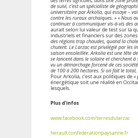
des terres agricoles, dans une zone prot
de suivi, c'est un spécialiste de géograp
universitaire par Arkolia, qui essaye – v
contre les ruraux archaïques. »
« Nous av
continuer à communiquer vis-à-vis des au
aurait selon lui valeur de test sur la 
industriels et financiers sur des zone
des régions trop chaudes, quand la chale
chutent. Le Larzac est privilégié par les 
saison ensoleillée. Arkolia est une tête d
se lancent dans le solaire et cherchent à
vu un démarchage forcené de ces sociétés
de 100 à 200 hectares. Si on fait le total
Pour Arkolia, c’est aux politiques de
« 
énergétique soit une réalité en Occita
lesquels.
Plus d'infos
www.facebook.com/terresdularzac
herault.confederationpaysanne.fr