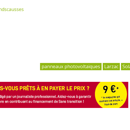
ndscausses
panneaux photovoltaïques
Larzac
Sol