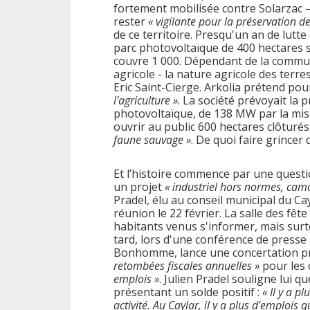
fortement mobilisée contre Solarzac – 
rester
« vigilante pour la préservation de
de ce territoire. Presqu'un an de lutt
parc photovoltaïque de 400 hectares s
couvre 1 000. Dépendant de la commu
agricole - la nature agricole des terre
Eric Saint-Cierge. Arkolia prétend pou
l'agriculture »
. La société prévoyait l
photovoltaïque, de 138 MW par la mis
ouvrir au public 600 hectares clôturés
faune sauvage »
. De quoi faire grincer 
Et l’histoire commence par une question
un projet
« industriel hors normes, cam
Pradel, élu au conseil municipal du Ca
réunion le 22 février. La salle des fêt
habitants venus s'informer, mais sur
tard, lors d'une conférence de presse 
Bonhomme, lance une concertation pr
retombées fiscales annuelles »
pour les
emplois »
. Julien Pradel souligne lui qu
présentant un solde positif :
« Il y a p
activité. Au Caylar, il y a plus d'emplois