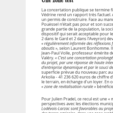
Une zone test
La concertation publique se termine fi
Védrine rend un rapport très factuel. A
un permis de construire. Face au manqu
Pouëssel n’était pas pour et son succ
grande partie de la population, la soc
dispositif qui serait acceptable pour
2 dans le Gard et 2 dans l’Aveyron) de
« régulièrement informée des réflexions f
aboutis »
, selon Laurent Bonhomme. Il 
Jean-Paul Volle, professeur émérite d
Valéry.
« C’est une concertation prolongé
du projet, par une réponse de haute inte
d’entreprise dynamique et par le souci d
superficie prévue du nouveau parc au
Arkolia - 41 236 620 euros de chiffre d
le terrain, en échange d'un loyer. En 
« zone de revitalisation rurale »
bénéficie
Pour Julien Pradel, ce recul est une «
perspectives avec les élections munici
Lodévois-Larzac sont favorables au projet