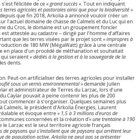
s'est félicitée de ce
« grand succès »
. Tout en indiquant
s terres agricoles et pastorales ainsi que pour la biodiversité »
e depuis que fin 2018, Arkolia a annoncé vouloir créer un
ur l'actuel domaine de chasse de Calmels et du Luc qui en
ne du Cros, le domaine est un groupement foncier
s est attestée au cadastre – dirigé par l'homme d'affaires
rtant que les terres visées par le projet sont
« impropres à
a production de 180 MW (MégaWatt) grâce à une centrale
e en place d'un procédé de méthanation et souhaitait
 qui seraient
« dédiés à la gestion et à la sauvegarde de la
des dents.
. Peut-on artificialiser des terres agricoles pour installer
ouflé sous un vernis environnemental »
demande Julien
ylar et administrateur de Terres du Larzac, lors d'une
e du Caylar pouvait à peine contenir les plus de 200
tout commencer à s'organiser. Quelques semaines plus
à Calmels, le président d'Arkolia Énergies, Laurent
éalable et évoque entre
« 1,5 à 3 millions d'euros de
 communes concernées et la création d
'« une trentaine à 190
e le Larzac est le seul territoire agricole français
lus de paysans qui s'installent que de paysans qui arrêtent leur
 que de population active. Arkolia ne peut pas se présenter