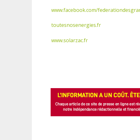
www.facebook.com/federationdesgra
toutesnosenergies.fr
www.solarzac.fr