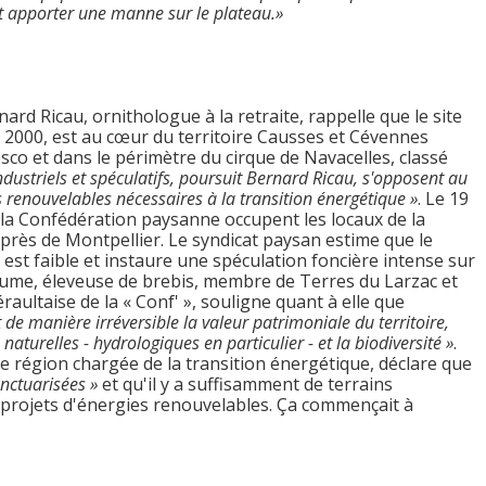
t apporter une manne sur le plateau.»
ard Ricau, ornithologue à la retraite, rappelle que le site
 2000, est au cœur du territoire Causses et Cévennes
sco et dans le périmètre du cirque de Navacelles, classé
industriels et spéculatifs, poursuit Bernard Ricau, s'opposent au
enouvelables nécessaires à la transition énergétique »
. Le 19
la Confédération paysanne occupent les locaux de la
 près de Montpellier. Le syndicat paysan estime que le
 est faible et instaure une spéculation foncière intense sur
aume, éleveuse de brebis, membre de Terres du Larzac et
raultaise de la « Conf' », souligne quant à elle que
t de manière irréversible la valeur patrimoniale du territoire,
naturelles - hydrologiques en particulier - et la biodiversité »
.
e région chargée de la transition énergétique, déclare que
anctuarisées »
et qu'il y a suffisamment de terrains
s projets d'énergies renouvelables. Ça commençait à