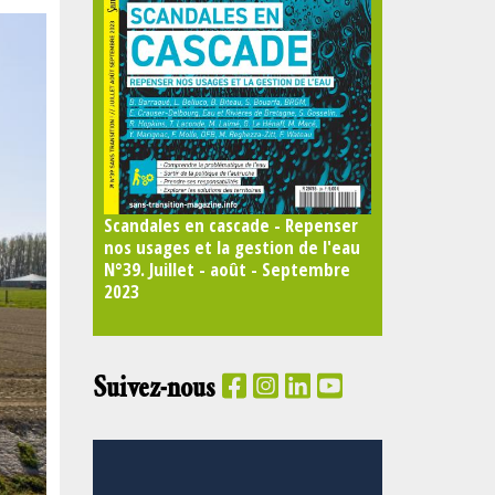
Scandales en cascade - Repenser
nos usages et la gestion de l'eau
N°39. Juillet - août - Septembre
2023
Suivez-nous
PANIER