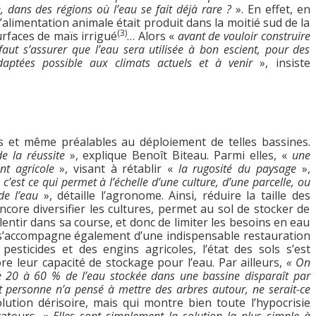
 dans des régions où l’eau se fait déjà rare ?
». En effet, en
’alimentation animale était produit dans la moitié sud de la
(3)
urfaces de maïs irrigué
… Alors «
avant de vouloir construire
aut s’assurer que l’eau sera utilisée à bon escient, pour des
daptées possible aux climats actuels et à venir
», insiste
es et même préalables au déploiement de telles bassines.
de la réussite
», explique Benoît Biteau. Parmi elles, «
une
nt agricole
», visant à rétablir «
la rugosité du paysage
»,
 c’est ce qui permet à l’échelle d’une culture, d’une parcelle, ou
de l’eau
», détaille l’agronome. Ainsi, réduire la taille des
ncore diversifier les cultures, permet au sol de stocker de
lentir dans sa course, et donc de limiter les besoins en eau
 s’accompagne également d’une indispensable restauration
 pesticides et des engins agricoles, l’état des sols s’est
e leur capacité de stockage pour l’eau. Par ailleurs,
« On
e 20 à 60 % de l’eau stockée dans une bassine disparaît par
t personne n’a pensé à mettre des arbres autour, ne serait-ce
ution dérisoire, mais qui montre bien toute l’hypocrisie
vateurs. «
Elles sont simplement la solution la plus simple à