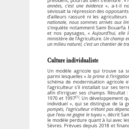
président, pourrait bien s’étendre : «
N
années, c'est une évidence
», a-t-il 
sévissait la répression des opposant
d’ailleurs rassuré ni les agriculteur
nationale, nous sommes arrivés aux lim
s’inquiète notamment Sami Bouarfa. Et
et nos paysages, «
Aujourd’hui, elle 
ministère de l’Agriculture.
Un champ en 
un milieu naturel, c’est un chantier de tr
Culture individualiste
Un modèle agricole qui trouve sa so
parmi lesquelles «
la prime à l’irrigatio
schéma de modernisation agricole et
l’agriculteur s’il installait sur ses 
afin d’irriguer ses champs. Résultat
(1)
1970 et 1997
. Un développement qui
individuel », qui se distingue de la g
pompés, l’agriculteur n’étant pas dépend
que l’eau ne gagne le tuyau
», décrit Sa
le modèle perdure quant à lui avec les
Sèvres. Prévues depuis 2018 et finan