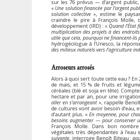
sur les 76 prévus — d’argent public,
«
Une solution financée par l’argent publ
solution collective
», estime le paysa
craindre le pire à François Molle, 
développement (IRD) :
« Quand l’État f
multiplication des projets à des endroits 
utile que cela, pourquoi ne financent-il
hydrogéologue à l’Unesco, la réponse 
des milieux naturels vers l’agriculture ind
Arroseurs arrosés
Alors à quoi sert toute cette eau ? En
de maïs, et 15 % de fruits et légum
céréales (blé et soja en tête). Compte
hectare et par an, pour une irrigatio
aller en s’arrangeant
», rappelle Benoît
de cultures vont avoir besoin d’eau, et
d’autant plus. «
En moyenne, pour chaq
besoins augmenter — pour conserver u
François Molle. Dans bon nombre
végétales très dépendantes à l’eau 
suivante
, interroge Benoît Biteau :
pou