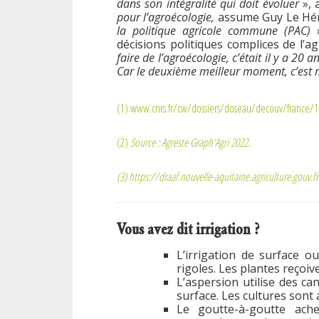
dans son intégralité qui doit évoluer
», 
pour l’agroécologie,
assume Guy Le Hén
la politique agricole commune (PAC)
décisions politiques complices de l’ag
faire de l’agroécologie, c’était il y a 20 an
Car le deuxième meilleur moment, c’est 
(1)
www.cnrs.fr/cw/dossiers/doseau/decouv/france
(2)
Source : Agreste Graph'Agri 2022.
(3)
https://draaf.nouvelle-aquitaine.agriculture.gou
Vous avez dit irrigation ?
L’irrigation de surface o
rigoles. Les plantes reçoive
L’aspersion utilise des c
surface. Les cultures sont a
Le goutte-à-goutte ach