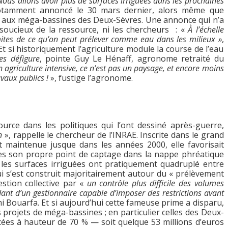
ous allons avoir plus de surfaces irriguées dans les prochaines
notamment annoncé le 30 mars dernier, alors même que
s aux méga-bassines des Deux-Sèvres. Une annonce qui n’a
s soucieux de la ressource, ni les chercheurs : «
À l’échelle
ites de ce qu’on peut prélever comme eau dans les milieux »
,
 si historiquement l’agriculture module la course de l’eau
les défigure
, pointe Guy Le Hénaff, agronome retraité du
agriculture intensive, ce n’est pas un paysage, et encore moins
avaux publics !
», fustige l’agronome.
urce dans les politiques qui l’ont dessiné après-guerre,
n
», rappelle le chercheur de l’INRAE. Inscrite dans le grand
 maintenue jusque dans les années 2000, elle favorisait
terres son propre point de captage dans la nappe phréatique
 : les surfaces irriguées ont pratiquement quadruplé entre
 s’est construit majoritairement autour du « prélèvement
estion collective par «
un contrôle plus difficile des volumes
ant d’un gestionnaire capable d’imposer des restrictions avant
mi Bouarfa. Et si aujourd’hui cette fameuse prime a disparu,
 projets de méga-bassines ; en particulier celles des Deux-
cées à hauteur de 70 % — soit quelque 53 millions d’euros