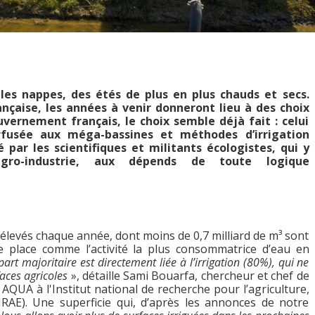
les nappes, des étés de plus en plus chauds et secs.
ançaise, les années à venir donneront lieu à des choix
ouvernement français, le choix semble déjà fait : celui
erfusée aux méga-bassines et méthodes d’irrigation
é par les scientifiques et militants écologistes, qui y
agro-industrie, aux dépends de toute logique
rélevés chaque année, dont moins de 0,7 milliard de m³ sont
 se place comme l’activité la plus consommatrice d’eau en
part majoritaire est directement liée à l’irrigation (80%), qui ne
aces agricoles
», détaille Sami Bouarfa, chercheur et chef de
QUA à l'Institut national de recherche pour l’agriculture,
NRAE). Une superficie qui, d’après les annonces de notre