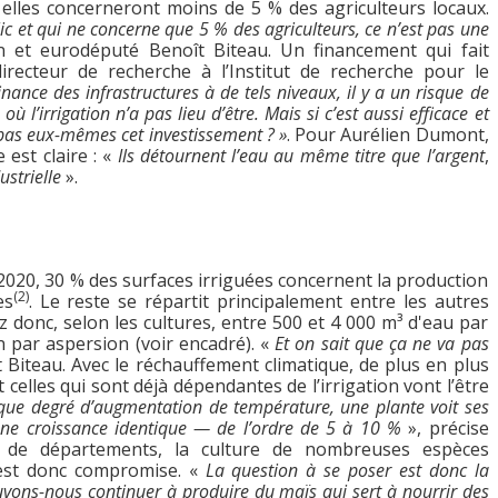
 elles concerneront moins de 5 % des agriculteurs locaux.
ic et qui ne concerne que 5 % des agriculteurs, ce n’est pas une
n et eurodéputé Benoît Biteau. Un financement qui fait
directeur de recherche à l’Institut de recherche pour le
inance des infrastructures à de tels niveaux, il y a un risque de
où l’irrigation n’a pas lieu d’être.
Mais si c’est aussi efficace et
s pas eux-mêmes cet investissement ? »
. Pour Aurélien Dumont,
est claire : «
Ils détournent l’eau au même titre que l’argent
,
ustrielle
».
 2020, 30 % des surfaces irriguées concernent la production
(2)
es
. Le reste se répartit principalement entre les autres
z donc, selon les cultures, entre 500 et 4 000 m³ d'eau par
n par aspersion (voir encadré). «
Et on sait que ça ne va pas
 Biteau. Avec le réchauffement climatique, de plus en plus
 celles qui sont déjà dépendantes de l’irrigation vont l’être
ue degré d’augmentation de température, une plante voit ses
ne croissance identique — de l’ordre de 5 à 10 %
», précise
 de départements, la culture de nombreuses espèces
est donc compromise. «
La question à se poser est donc la
vons-nous continuer à produire du maïs qui sert à nourrir des