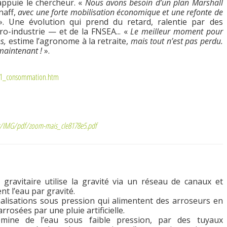
appuie le chercheur. «
Nous avons besoin d’un plan Marshall
aff,
avec une forte mobilisation économique et une refonte de
». Une évolution qui prend du retard, ralentie par des
ro-industrie — et de la FNSEA... «
Le meilleur moment pour
s,
estime l’agronome à la retraite,
mais tout n’est pas perdu.
maintenant !
».
/11_consommation.htm
v.fr/IMG/pdf/zoom-mais_cle8178e5.pdf
u gravitaire utilise la gravité via un réseau de canaux et
nt l’eau par gravité.
analisations sous pression qui alimentent des arroseurs en
rrosées par une pluie artificielle.
emine de l’eau sous faible pression, par des tuyaux