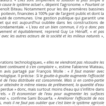
 cause le système actuel
», dépeint l’agronome. «
Pourtant ce
Benoît Biteau. Notamment pour les dix premières bassines
 poitevin, financées à 100% par de l’argent public et dont la
auté de communes. Une gestion publique qui garantit une
, et qui est aujourd’hui oubliée dans les constructions de
 fondamentale. « L
’eau est un bien commun, il n’y a donc pas
tivement et équitablement,
reprend Guy Le Hénaff, «
et pas
avec les autres acteurs de la société et les milieux naturels
»,
rations technologiques,
« elles ne viendront pas résoudre les
nt continuent à s’en complaire
», estime Fabienne Wateau,
n avis partagé par François Molle : «
Il faut manier avec
nologique.
Il précise :
Si le goutte-à-goutte augmente l’efficacité
té de l’eau distribuée est consommée
. Mais si en contre-partie
ur atteindre le même niveau de prélèvement, la quantité d’eau
 perdue » donc, mais surtout moins d’eau qui s’infiltre dans
rels.
« Et économiser de l’eau pour augmenter les surfaces
nal »,
confirme Sami Bouarfa.
« Améliorer l’efficacité de nos
, mais il ne faut pas oublier que c’est bien le système agricole