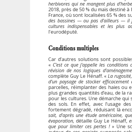
herbivores qui ne mangent plus d’herbe,
2018, près de 50 % du maïs destiné à l
France, où sont localisées 65 % des s
des bassines — ou pas d’ailleurs — il f
cultures indispensables et les plus a
l'eurodéputé.
Conditions multiples
Car d’autres solutions sont possibl
«
C’est ce que j’appelle les conditions 
révision de nos logiques d’aménageme
complète Guy Le Hénaff. «
La rugosité,
d’un paysage de stocker efficacement 
parcelles, réimplanter des haies ou e
plus grandes quantités d’eau, de la ra
pour les cultures. Une démarche qui
des sols. En effet, avec l’usage des
fortement dégradé, réduisant là encor
sait, d’après une étude américaine, qu
évaporation,
détaille Guy Le Hénaff,
e
que pour limiter ces pertes !
» Une sol
autour de ces projets supposés sal