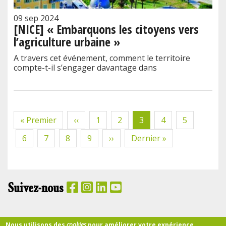
09 sep 2024
[NICE] « Embarquons les citoyens vers
l’agriculture urbaine »
A travers cet événement, comment le territoire
compte-t-il s’engager davantage dans
Pagination
Première
« Premier
Page
‹‹
Page
1
Page
2
Page
3
Page
4
Page
5
page
précédente
courante
Page
6
Page
7
Page
8
Page
9
Page
››
Dernière
Dernier »
suivante
page
Suivez-nous
PANIER
Nous utilisons des
cookies
pour améliorer votre expérience