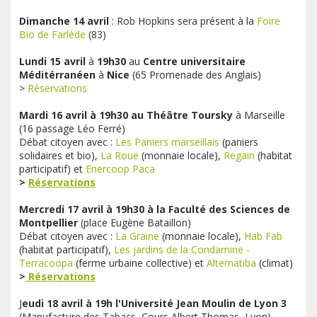
Dimanche 14 avril
:
Rob Hopkins sera présent
à la
Foire
Bio de Farlède
(83)
Lundi 15 avril
à
19h30
au
Centre universitaire
Méditérranéen
à
Nice
(65 Promenade des Anglais)
>
Réservations
Mardi 16 avril à 19h30 au Théâtre Toursky
à Marseille
(16 passage Léo Ferré)
Débat citoyen avec :
Les Paniers marseillais
(paniers
solidaires et bio),
La Roue
(monnaie locale),
Regain
(habitat
participatif) et
Enercoop Paca
>
Réservations
Mercredi 17 avril à 19h30 à la Faculté des Sciences de
Montpellier
(place Eugène Bataillon)
Débat citoyen avec :
La Graine
(monnaie locale),
Hab Fab
(habitat participatif),
Les jardins de la Condamine -
Terracoopa
(ferme urbaine collective) et
Alternatiba
(climat)
>
Réservations
J
eudi 18 avril à 19h l'Université Jean Moulin de Lyon 3
(Manufacture des Tabacs, Cours Albert Thomas, Lyon)