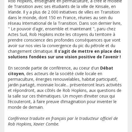
Rob Hopkins, enseignant en permaculture, a créé le modèle
de Transition avec ses étudiants de la ville de Kinsale, en
Irlande. Il y a plus de 2 000 initiatives de villes en Transition
dans le monde, dont 150 en France, réunies au sein du
réseau International de la Transition. Dans son dernier livre,
" Le pouvoir d'agir, ensemble et maintenant ", paru chez
Actes Sud, Rob Hopkins incite les citoyens du territoire à
prendre conscience des profondes conséquences que vont
avoir sur nos vies la convergence du pic du pétrole et du
changement climatique.
Il s’agit de mettre en place des
solutions fondées sur une vision positive de l’avenir !
En seconde partie de conférence, au coeur d'un
Débat
citoyen
, des acteurs de la société civile locale en
permaculture, énergies renouvelables, habitat participatif,
jardin partagé, monnaie locale... présenteront leurs activités
et répondront, aux côtés de Rob Hopkins, aux questions de
la salle sur ces thématiques. Un moyen d’inviter ceux qui
l’écouteront, à faire preuve d’imagination pour inventer le
monde de demain.
Conférence traduite en français par le traducteur officiel de
Rob Hopkins, Xavier Combe.