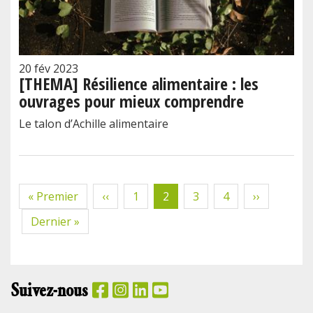
20 fév 2023
[THEMA] Résilience alimentaire : les
ouvrages pour mieux comprendre
Le talon d’Achille alimentaire
Pagination
Première
« Premier
Page
‹‹
Page
1
Page
2
Page
3
Page
4
Page
››
page
précédente
courante
suivante
Dernière
Dernier »
page
Suivez-nous