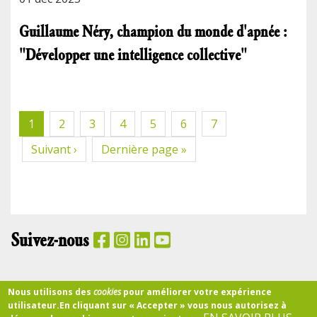
Guillaume Néry, champion du monde d'apnée :
"Développer une intelligence collective"
Pagination
Page
1
Page
2
Page
3
Page
4
Page
5
Page
6
Page
7
courante
Page
Suivant ›
Dernière
Dernière page »
suivante
page
Suivez-nous
PANIER
Nous utilisons des
cookies
pour améliorer votre expérience
utilisateur.
En cliquant sur « Accepter » vous nous autorisez à