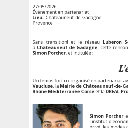
27/05/2026
Événement en partenariat
Lieu
Châteauneuf-de-Gadagne
Provence
Sans transition! et le réseau
Luberon S
à
Châteauneuf-de-Gadagne
, cette renco
Simon Porcher
, et intitulée :
L'e
Un temps fort co-organisé en partenariat av
Vaucluse
, la
Mairie de Châteauneuf-de-G
Rhône Méditerranée Corse
et la
DREAL Pro
Simon Porcher
e
l'institut d'écono
privé, les modes 