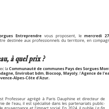
orgues Entreprendre
vous proposent, le
mercredi 2
ntre destinée aux professionnels du territoire, en compag
au, à quel prix ?
ec la
Communauté de communes Pays des Sorgues Mont
adagne, Envirobat bdm
,
Biocoop, Mayoly
, l'
Agence de l'e
vence-Alpes-Côte d'Azur.
st Professeur agrégé à Paris Dauphine et directeur de
mie de l'eau, il est spécialisé dans les partenariats public-
de gouvernance et l'impact social. En 2024, il publie
La fin