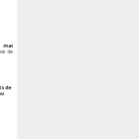
7 mai
nie de
s de
au