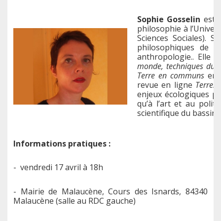
Sophie Gosselin
est a
philosophie à l’Univer
Sciences Sociales). S
philosophiques de la
anthropologie.. Elle e
monde, techniques du n
Terre en communs
en 2
revue en ligne
Terrest
enjeux écologiques po
qu’à l’art et au politi
scientifique du bassin
Informations pratiques :
-
vendredi 17 avril à 18h
- Mairie de Malaucène, Cours des Isnards, 84340
Malaucène (salle au RDC gauche)