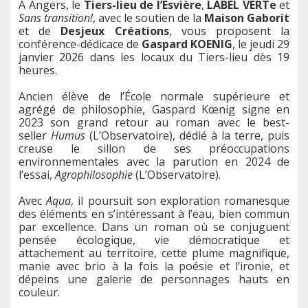
A Angers, le
Tiers-lieu de l’Esvière
,
LABEL VERTe
et
Sans transition!
, avec le soutien de la
Maison Gaborit
et de
Desjeux Créations
, vous proposent la
conférence-dédicace de
Gaspard KOENIG
, le jeudi 29
janvier 2026 dans les locaux du Tiers-lieu dès 19
heures.
Ancien élève de l’École normale supérieure et
agrégé de philosophie, Gaspard Kœnig signe en
2023 son grand retour au roman avec le best-
seller
Humus
(L’Observatoire), dédié à la terre, puis
creuse le sillon de ses préoccupations
environnementales avec la parution en 2024 de
l’essai,
Agrophilosophie
(L’Observatoire).
Avec
Aqua
, il poursuit son exploration romanesque
des éléments en s’intéressant à l’eau, bien commun
par excellence. Dans un roman où se conjuguent
pensée écologique, vie démocratique et
attachement au territoire, cette plume magnifique,
manie avec brio à la fois la poésie et l’ironie, et
dépeins une galerie de personnages hauts en
couleur.