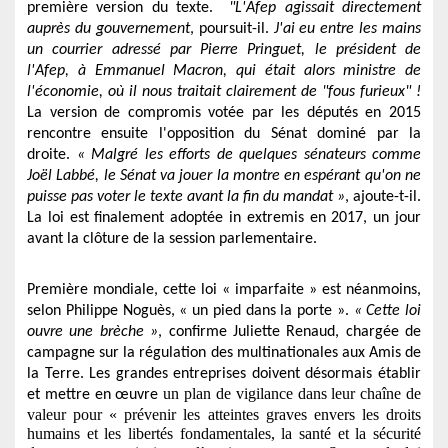
première version du texte.
"L'Afep agissait directement
auprès du gouvernement
, poursuit-il.
J'ai eu entre les mains
un courrier adressé par Pierre Pringuet, le président de
l'Afep, à Emmanuel Macron, qui était alors ministre de
l'économie, où il nous traitait clairement de "fous furieux" !
La version de compromis votée par les députés en 2015
rencontre ensuite l'opposition du Sénat dominé par la
droite.
« Malgré les efforts de quelques sénateurs comme
Joël Labbé, le Sénat va jouer la montre en espérant qu'on ne
puisse pas voter le texte avant la fin du mandat »
, ajoute-t-il.
La loi est finalement adoptée in extremis en 2017, un jour
avant la clôture de la session parlementaire.
Première mondiale, cette loi « imparfaite » est néanmoins,
selon Philippe Noguès, « un pied dans la porte ».
« Cette loi
ouvre une brèche »
, confirme Juliette Renaud, chargée de
campagne sur la régulation des multinationales aux Amis de
la Terre. Les grandes entreprises doivent désormais établir
un plan de vigilance dans leur chaîne de
et mettre en œuvre
valeur pour « prévenir les atteintes graves envers les droits
humains et les libertés fondamentales, la santé et la sécurité