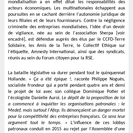
mondialisation a en effet dilué les responsabilités des
acteurs économiques. Les multinationales échappent aux
poursuites en se cachant derrière l'autonomie juridique de
leurs filiales et de leurs fournisseurs. Contre la négligence
criminelle des entreprises mondialisées, l'idée d'un devoir
de vigilance, née au sein de l'association Sherpa [voir
encadré],
est défendue auprès des élus par le CCFD-Terre
Solidaire, les Amis de la Terre, le Collectif Ethique sur
l'étiquette, Amnesty International, ainsi que des syndicats,
réunis au sein du Forum citoyen pour la RSE.
La bataille législative va durer pendant tout le quinquennat
Hollande. «
Ça a été épique !
, raconte Philippe Noguès,
socialiste frondeur qui a porté pendant quatre ans et demi
le projet de loi avec son collègue Dominique Potier et
l'écologiste Danielle Auroi.
Le dépôt de la proposition de loi
a commencé à inquiéter les organisations patronales : le
Medef, mais surtout l'Afep. Ils dénonçaient un danger mortel
pour la compétitivité des entreprises françaises. Ce sera leur
argument tout le temps. »
L'influence de ces lobbys
patronaux conduit en 2015 au rejet par l'Assemblée d'une