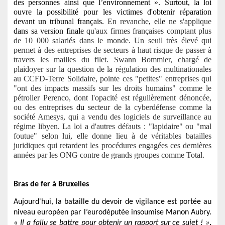
des personnes ainsi que l’environnement ». Surtout, la loi
ouvre la possibilité pour les victimes d'obtenir réparation
devant un tribunal français.
En revanche
, elle
ne s'applique
dans sa version finale
qu'aux firmes françaises comptant plus
de 10 000 salariés dans le monde. Un seuil très élevé qui
permet à des entreprises de secteurs à haut risque de passer à
travers les mailles du filet. Swann Bommier, chargé de
plaidoyer sur la question de la régulation des multinationales
au CCFD-Terre Solidaire, pointe ces "petites" entreprises qui
"ont des impacts massifs sur les droits humains" comme le
pétrolier Perenco, dont l'opacité est régulièrement dénoncée,
ou des entreprises
du
secteur de la cyberdéfense comme la
société Amesys, qui a vendu des logiciels de surveillance au
régime libyen. La loi a d'autres défauts : "lapidaire" ou "mal
foutue" selon lui, elle donne lieu à de véritables batailles
juridiques qui retardent les procédures engagées ces dernières
années par les ONG contre de grands groupes comme Total.
Bras de fer à Bruxelles
Aujourd'hui, la bataille du devoir de vigilance est portée au
niveau européen par l’eurodéputée insoumise Manon Aubry.
« Il a fallu se battre pour obtenir un rapport sur ce sujet ! »
,