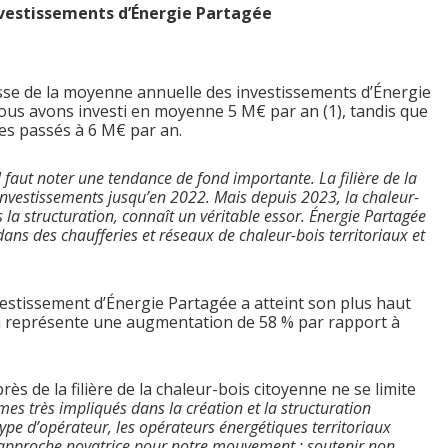
nvestissements d’Énergie Partagée
se de la moyenne annuelle des investissements d’Énergie
ous avons investi en moyenne 5 M€ par an (1), tandis que
es passés à 6 M€ par an.
Il faut noter une tendance de fond importante. La filière de la
investissements jusqu’en 2022. Mais depuis 2023, la chaleur-
a structuration, connaît un véritable essor. Énergie Partagée
r dans des chaufferies et réseaux de chaleur-bois territoriaux et
vestissement d’Énergie Partagée a atteint son plus haut
Cela représente une augmentation de 58 % par rapport à
 de la filière de la chaleur-bois citoyenne ne se limite
es très impliqués dans la création et la structuration
pe d’opérateur, les opérateurs énergétiques territoriaux
e approche novatrice pour notre mouvement : soutenir non