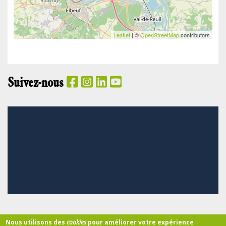
Leaflet
| ©
OpenStreetMap
contributors
Suivez-nous
PANIER
Nous utilisons des
cookies
pour améliorer votre expérience