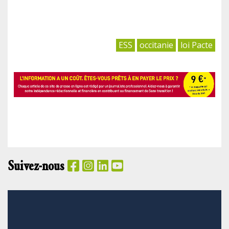
ESS
occitanie
loi Pacte
Suivez-nous
PANIER