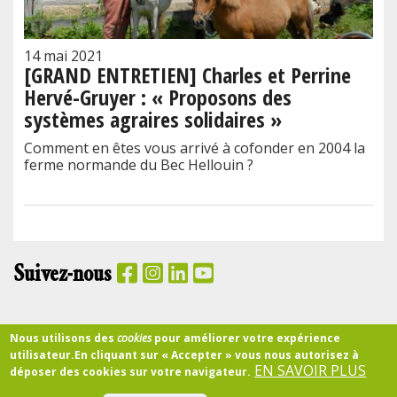
14 mai 2021
[GRAND ENTRETIEN] Charles et Perrine
Hervé-Gruyer : « Proposons des
systèmes agraires solidaires »
Comment en êtes vous arrivé à cofonder en 2004 la
ferme normande du Bec Hellouin ?
Suivez-nous
PANIER
Nous utilisons des
cookies
pour améliorer votre expérience
utilisateur.
En cliquant sur « Accepter » vous nous autorisez à
EN SAVOIR PLUS
déposer des cookies sur votre navigateur.
Accueil
CGU
Confidentialité
Partenariats
Qui sommes-nous ?
RSE
Mentions légales