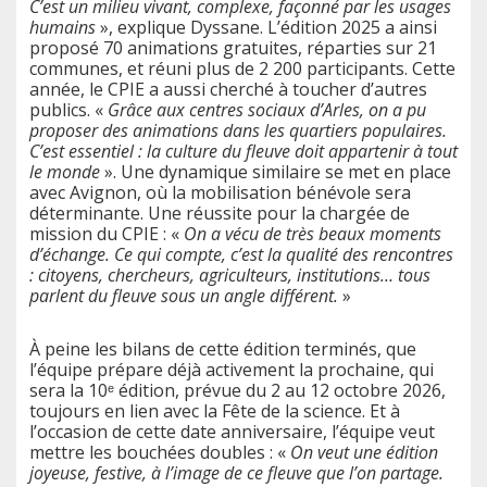
C’est un milieu vivant, complexe, façonné par les usages
humains
», explique Dyssane. L’édition 2025 a ainsi
proposé 70 animations gratuites, réparties sur 21
communes, et réuni plus de 2 200 participants. Cette
année, le CPIE a aussi cherché à toucher d’autres
publics. «
Grâce aux centres sociaux d’Arles, on a pu
proposer des animations dans les quartiers populaires.
C’est essentiel : la culture du fleuve doit appartenir à tout
le monde
». Une dynamique similaire se met en place
avec Avignon, où la mobilisation bénévole sera
déterminante. Une réussite pour la chargée de
mission du CPIE : «
On a vécu de très beaux moments
d’échange. Ce qui compte, c’est la qualité des rencontres
: citoyens, chercheurs, agriculteurs, institutions… tous
parlent du fleuve sous un angle différent.
»
À peine les bilans de cette édition terminés, que
l’équipe prépare déjà activement la prochaine, qui
sera la 10ᵉ édition, prévue du 2 au 12 octobre 2026,
toujours en lien avec la Fête de la science. Et à
l’occasion de cette date anniversaire, l’équipe veut
mettre les bouchées doubles : «
On veut une édition
joyeuse, festive, à l’image de ce fleuve que l’on partage.