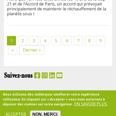
21 et de l’Accord de Paris, un accord qui prévoyait
principalement de maintenir le réchauffement de la
planète sous l
Pagination
Page
1
Page
2
Page
3
Page
4
Page
5
Page
6
Page
7
Page
8
Page
9
courante
Page
››
Dernière
Dernier »
suivante
page
Suivez-nous
PANIER
Nous utilisons des
cookies
pour améliorer votre expérience
utilisateur.
En cliquant sur « Accepter » vous nous autorisez à
EN SAVOIR PLUS
déposer des cookies sur votre navigateur.
Accueil
CGU
Confidentialité
Partenariats
Qui sommes-nous ?
RSE
Mentions légales
Pied
ACCEPTER
NON, MERCI.