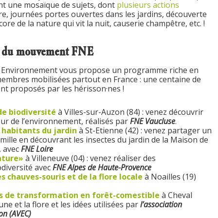
nt une mosaïque de sujets, dont
plusieurs actions
re, journées portes ouvertes dans les jardins, découverte
re de la nature qui vit la nuit, causerie champêtre, etc. !
ons du mouvement FNE
 Environnement vous propose un programme riche en
membres mobilisées partout en France : une centaine de
ont proposés par les hérisson·nes !
e biodiversité
à Villes-sur-Auzon (84) : venez découvrir
r de l’environnement, réalisés par
FNE Vaucluse
.
 habitants du jardin
à St-Etienne (42) : venez partager un
lle en découvrant les insectes du jardin de la Maison de
, avec
FNE Loire
ature»
à Villeneuve (04) : venez réaliser des
diversité avec
FNE Alpes de Haute-Provence
 chauves-souris et de la flore locale
à Noailles (19)
urs de transformation en forêt-comestible
à Cheval
une et la flore et les idées utilisées par
l’association
on (AVEC)