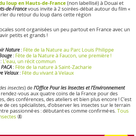
 du loup en Hauts-de-France
(non labellisé) à Douai et
ts-de-France
vous invite à 2 soirées-débat autour du film «
arler du retour du loup dans cette région
ocales sont organisées un peu partout en France avec un
ir petits et grands !
oir Nature
:
Fête de la Nature au Parc Louis Philippe
Bouge
:
Fête de la Nature à Faucon, une première !
:
L’eau, un récit commun
 PACA
:
Fête de la nature à Saint-Zacharie
ve Velaux
:
Fête du vivant à Velaux
 des insectes
) de
l’Office Pour les Insectes et l’Environnement
rendez-vous aux quatre coins de la France pour des
es, des conférences, des ateliers et bien plus encore ! C’est
e de ces spécialistes, d’observer les insectes sur le terrain
ntre passionné·es : débutant·es comme confirmé·es.
Tous
nsectes
🦋