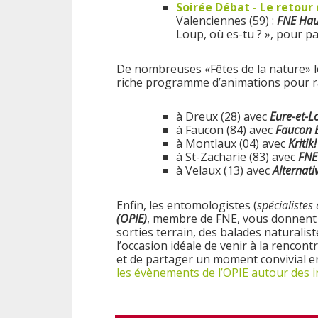
Soirée Débat - Le retour
Valenciennes (59) :
FNE Hau
Loup, où es-tu ? », pour p
De nombreuses «Fêtes de la nature» l
riche programme d’animations pour rav
à Dreux (28) avec
Eure-et-L
à Faucon (84) avec
Faucon 
à Montlaux (04) avec
Kritik!
à St-Zacharie (83) avec
FNE
à Velaux (13) avec
Alternati
Enfin, les entomologistes (
spécialistes
(OPIE)
, membre de FNE, vous donnent 
sorties terrain, des balades naturalist
l’occasion idéale de venir à la rencontr
et de partager un moment convivial e
les évènements de l’OPIE autour des i