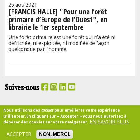
26 aoû 2021
[FRANCIS HALLE] "Pour une forêt
primaire d’Europe de l’Ouest", en
librairie le 1er septembre
Une forêt primaire est une forêt qui n’a été ni
défrichée, ni exploitée, ni modifiée de façon
quelconque par l’homme.
Suivez-nous
PANIER
Nous utilisons des
cookies
pour améliorer votre expérience
utilisateur.
En cliquant sur « Accepter » vous nous autorisez à
EN SAVOIR PLUS
déposer des cookies sur votre navigateur.
Accueil
CGU
Confidentialité
Partenariats
Qui sommes-nous ?
RSE
Mentions légales
Pied
ACCEPTER
NON, MERCI.